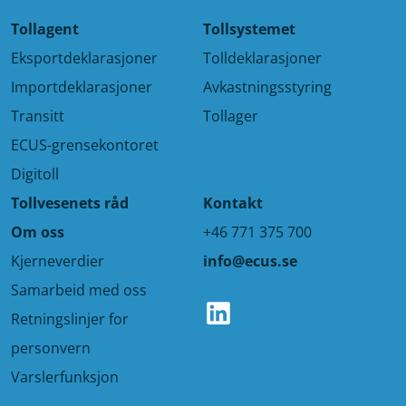
Tollagent
Tollsystemet
Eksportdeklarasjoner
Tolldeklarasjoner
Importdeklarasjoner
Avkastningsstyring
Transitt
Tollager
ECUS-grensekontoret
Digitoll
Tollvesenets råd
Kontakt
Om oss
+46 771 375 700
Kjerneverdier
info@ecus.se
Samarbeid med oss
LinkedIn
Retningslinjer for
personvern
Varslerfunksjon